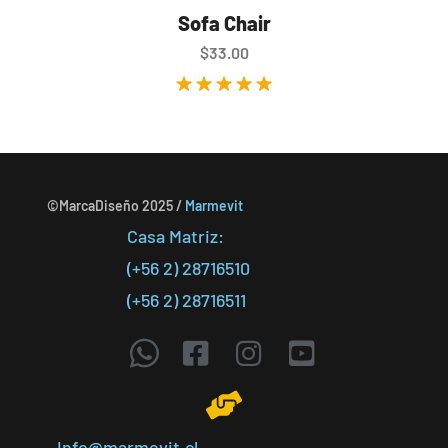
Sofa Chair
$
33.00
Valorado en
5.00
de 5
©MarcaDiseño 2025 /
Marmevit
Casa Matriz:
(+56 2) 28716510
(+56 2) 28716511
Info@marmevit.cl