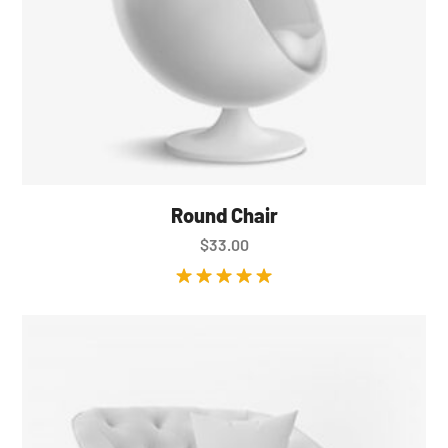
Round Chair
$
33.00
Valorado en
5.00
de 5