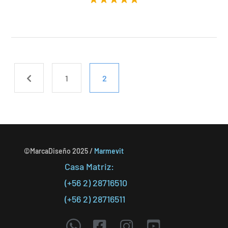
Valorado en
5.00
de 5
1
2
©MarcaDiseño 2025 /
Marmevit
Casa Matriz:
(+56 2) 28716510
(+56 2) 28716511