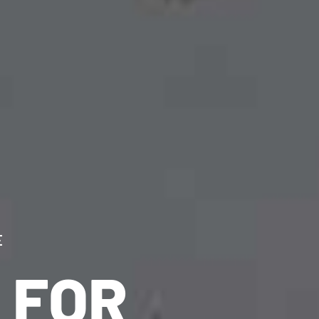
E
 FOR